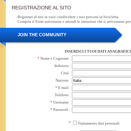
REGISTRAZIONE AL SITO
Registrati al sito se vuoi condividere i tuoi percorsi in bicicletta.
Compila il Form sottostante e attendi le istruzioni che ti arriveranno per
JOIN THE COMMUNITY
INSERISCI I TUOI DATI ANAGRAFICI
*
Nome e Cognome :
Indirizzo :
Città :
Nazione :
*
E-mail :
Telefono :
*
Username :
*
Password :
*
Trattamento dati personali