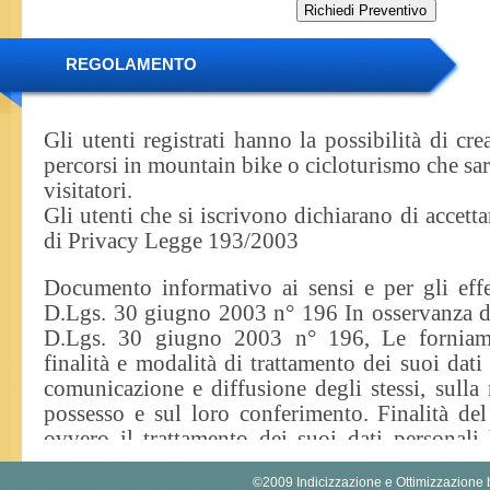
REGOLAMENTO
Gli utenti registrati hanno la possibilità di cre
percorsi in mountain bike o cicloturismo che sara
visitatori.
Gli utenti che si iscrivono dichiarano di accett
di Privacy Legge 193/2003
Documento informativo ai sensi e per gli effet
D.Lgs. 30 giugno 2003 n° 196 In osservanza di
D.Lgs. 30 giugno 2003 n° 196, Le forniamo
finalità e modalità di trattamento dei suoi dati
comunicazione e diffusione degli stessi, sulla 
possesso e sul loro conferimento. Finalità del 
ovvero il trattamento dei suoi dati personali h
inviare la Newsletter Borghitoscani e per
©2009
Indicizzazione
e
Ottimizzazione
comunicare con le strutture presenti nei port